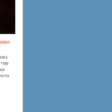
הספר
בטכני
ספרי 
והמ
הדיגי