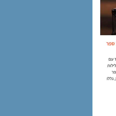
ספר
ד עם
ילות
פר
גללו