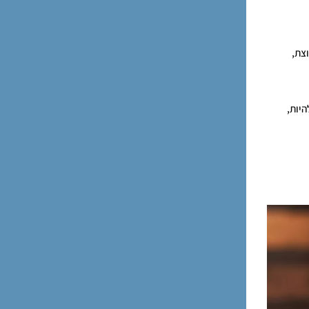
צת,
יות,