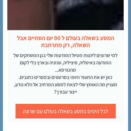
המסע בשאלה בעולם ל 90 יום הסתיים אבל
השאלה, רק מתרחבת
למי שרוצים ליהנות מטיול המודעות שלי בגן המשחקים של
התודעה באיטליה, סיציליה, טנזניה ובארץ בלי לקום
מהכורסא...
כאן יש את התעוד היומי בסרטונים ובמסרים כתובים.
מעניין מה האומץ שלי לצאת למסע המרחיב אל הלא נודע,
ייצור עבורך?
לכל הימים במסע בשאלה בעולם עם שרונה